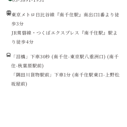
東京メトロ日比谷線『南千住駅』南出口1番より徒
歩3分
JR常磐線・つくばエクスプレス『南千住駅』駅よ
り徒歩4分
「泪橋」下車30秒 (南千住-東京駅八重洲口) (南千
住-秋葉原駅前)
「隅田川貨物駅前」下車1分 (南千住駅東口-上野松
坂屋前)