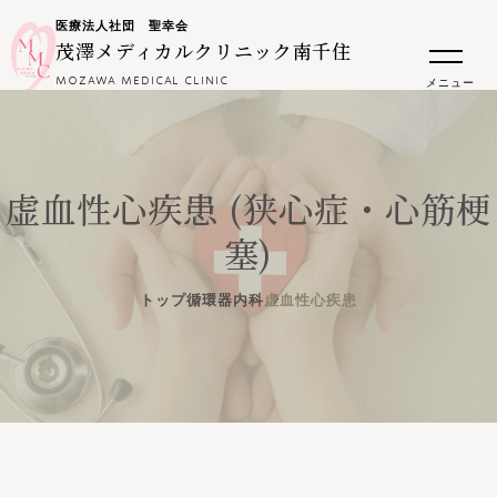
医療法人社団 聖幸会
茂澤メディカルクリニック南千住
MOZAWA MEDICAL CLINIC
メニュー
虚血性心疾患 (狭心症・心筋梗
塞)
トップ
循環器内科
虚血性心疾患