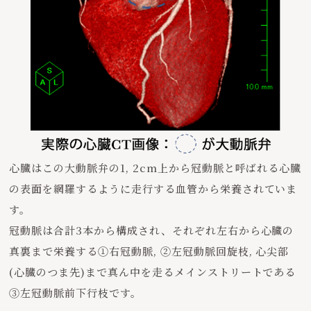
心臓はこの大動脈弁の1, 2cm上から冠動脈と呼ばれる心臓
の表面を網羅するように走行する血管から栄養されていま
す。
冠動脈は合計3本から構成され、それぞれ左右から心臓の
真裏まで栄養する①右冠動脈, ②左冠動脈回旋枝, 心尖部
(心臓のつま先)まで真ん中を走るメインストリートである
③左冠動脈前下行枝です。