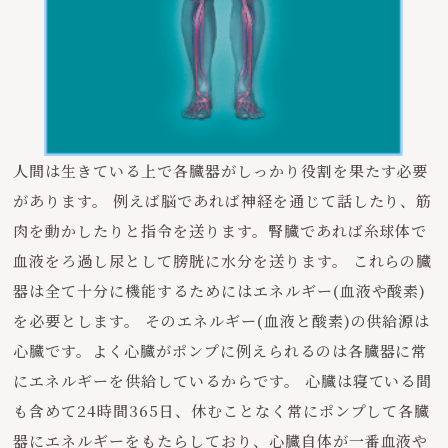
人間は生きている上で各臓器がしっかり役割を果たす必要
があります。 例えば脳であれば神経を通じて話したり、筋
肉を動かしたりと指令を送ります。腎臓であれば糸球体で
血液をろ過し尿として膀胱に水分を送ります。 これらの臓
器は全て十分に機能するためにはエネルギー(血液や酸素)
を必要とします。 そのエネルギー(血液と酸素)の供給源は
心臓です。よく心臓がポンプに例えられるのは各臓器に常
にエネルギーを供給しているからです。 心臓は寝ている間
も含めて24時間365日、休むことなく常にポンプして各臓
器にエネルギーをもたらしており、心臓自体が一番血液や