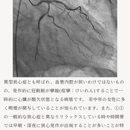
異型狭心症とも呼ばれ、血管内腔が狭いわけではないもの
の、発作的に冠動脈が攣縮(痙攣：けいれん)することで一
時的に心臓が酸欠状態となる病態です。 若中年の女性に多
く喫煙が関与していることが知られています。また、①②
の一般的な狭心症と異なりリラックスしている時や時間帯
では早朝・深夜に狭心発作が出現することが多いことが特