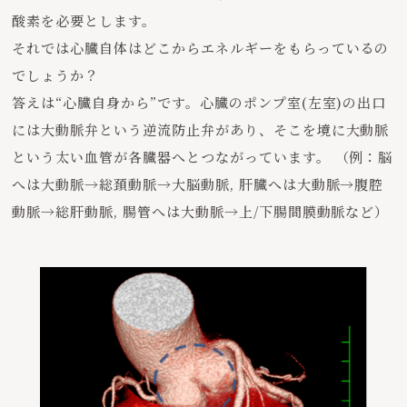
酸素を必要とします。
それでは心臓自体はどこからエネルギーをもらっているの
でしょうか？
答えは“心臓自身から”です。心臓のポンプ室(左室)の出口
には大動脈弁という逆流防止弁があり、そこを境に大動脈
という太い血管が各臓器へとつながっています。 （例：脳
へは大動脈→総頚動脈→大脳動脈, 肝臓へは大動脈→腹腔
動脈→総肝動脈, 腸管へは大動脈→上/下腸間膜動脈など）