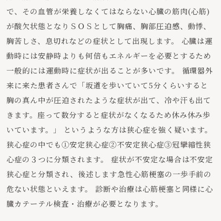
で、その血管が栄養しなくてはならない心臓の筋肉(心筋)
が酸欠状態となりＳＯＳとして胸痛、胸部圧迫感、動悸、
胸苦しさ、息切れなどの症状として出現します。 心臓は運
動時には安静時よりも何倍もエネルギーを必要とするため
一般的には運動時に症状が出ることが多いです。 循環器外
来に来た患者さんで「坂道を歩いていて5分くらいすると
胸の真ん中が圧迫されたような症状が出て、冷や汗も出て
きます。座って数分すると症状がなくなるため休み休み歩
いています。」 というような方は狭心症を強く疑います。
狭心症の中でも①安定狭心症②不安定狭心症③冠攣縮性狭
心症の３つに分類されます。 症状が不安定な場合は不安定
狭心症と分類され、後述します急性心筋梗塞の一歩手前の
危ない状態といえます。 診断や治療は心筋梗塞と同様に心
臓カテーテル検査・治療が必要となります。