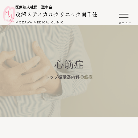
医療法人社団 聖幸会
茂澤メディカルクリニック南千住
MOZAWA MEDICAL CLINIC
メニュー
心筋症
トップ
循環器内科
心筋症