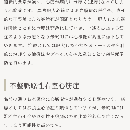
遺伝的要素が強く、心筋が病的に分厚く(肥厚)なってしま
う心筋症です。 異常肥大心筋による弁膜症の併発や、致死
的な不整脈による突然死が問題となります。 肥大した心筋
は時間とともに今度は菲薄化していき、上述の拡張型心筋
症のような形態となり最終的には心機能が高度に低下して
いきます。 治療としては肥大した心筋をカテーテルや外科
的に焼却する治療法やデバイスを植え込むことで突然死予
防を行います。
不整脈原性右室心筋症
名前の通り右室優位に心筋変性が進行する心筋症です。 病
態としては拡張型心筋症と類似していますが、最終的には
難治性心不全や致死性不整脈のため比較的若年で亡くなっ
てしまう可能性が高いです。